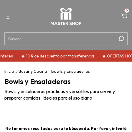
0
interés
🔥 10% de descuento por transferencia
🔥 OFERTAS HO
Inicio
.
Bazar y Cocina
.
Bowls y Ensaladeras
Bowls y Ensaladeras
Bowls y ensaladeras prácticas y versátiles para servir y
preparar comidas. Ideales para el uso diario.
No tenemos resultados para tu búsqueda. Por favor, intentá