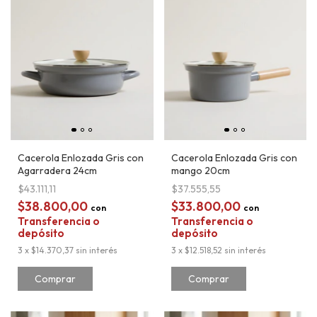
Cacerola Enlozada Gris con
Cacerola Enlozada Gris con
Agarradera 24cm
mango 20cm
$43.111,11
$37.555,55
$38.800,00
$33.800,00
con
con
Transferencia o
Transferencia o
depósito
depósito
3
x
$14.370,37
sin interés
3
x
$12.518,52
sin interés