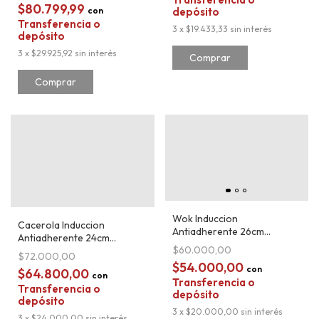
$80.799,99
depósito
con
Transferencia o
3
x
$19.433,33
sin interés
depósito
3
x
$29.925,92
sin interés
Wok Induccion
Cacerola Induccion
Antiadherente 26cm
Antiadherente 24cm
Granito Negro Carol
$60.000,00
Granito Negro Carol
$72.000,00
$54.000,00
con
$64.800,00
con
Transferencia o
Transferencia o
depósito
depósito
3
x
$20.000,00
sin interés
3
x
$24.000,00
sin interés