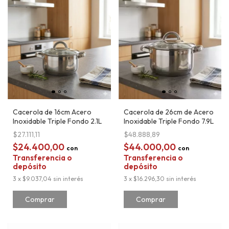
Cacerola de 16cm Acero
Cacerola de 26cm de Acero
Inoxidable Triple Fondo 2.1L
Inoxidable Triple Fondo 7.9L
$27.111,11
$48.888,89
$24.400,00
$44.000,00
con
con
Transferencia o
Transferencia o
depósito
depósito
3
x
$9.037,04
sin interés
3
x
$16.296,30
sin interés