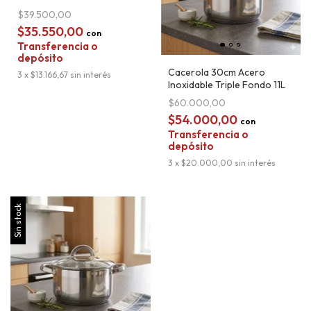
Granito Negro Carol
$39.500,00
$35.550,00
con
Transferencia o
depósito
Cacerola 30cm Acero
3
x
$13.166,67
sin interés
Inoxidable Triple Fondo 11L
$60.000,00
$54.000,00
con
Transferencia o
depósito
3
x
$20.000,00
sin interés
Sin stock