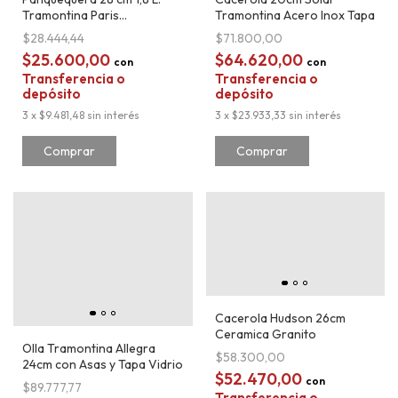
Tramontina Paris
Tramontina Acero Inox Tapa
Antiadherente
$28.444,44
$71.800,00
$25.600,00
$64.620,00
con
con
Transferencia o
Transferencia o
depósito
depósito
3
x
$9.481,48
sin interés
3
x
$23.933,33
sin interés
Cacerola Hudson 26cm
Ceramica Granito
Olla Tramontina Allegra
$58.300,00
24cm con Asas y Tapa Vidrio
$52.470,00
con
$89.777,77
Transferencia o