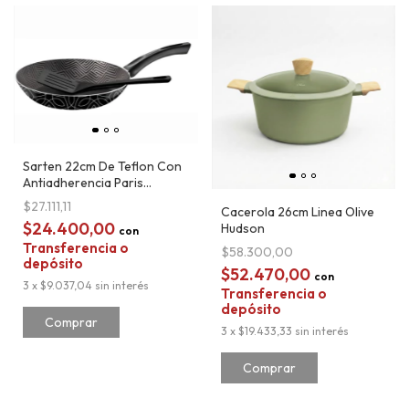
Sarten 22cm De Teflon Con
Antiadherencia Paris
Tramontina
$27.111,11
Cacerola 26cm Linea Olive
$24.400,00
Hudson
con
Transferencia o
$58.300,00
depósito
$52.470,00
con
3
x
$9.037,04
sin interés
Transferencia o
depósito
3
x
$19.433,33
sin interés