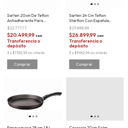
Sarten 20cm De Teflon
Sarten 24 Cm Teflon
Antiadherente Paris
Starflon Con Espatula
Tramontina
Tramontina Paris
$22.777,77
$29.888,88
$20.499,99
$26.899,99
con
con
Transferencia o
Transferencia o
depósito
depósito
3
x
$7.592,59
sin interés
3
x
$9.962,96
sin interés
Panquequera 28 cm 1,8 L.
Cacerola 20cm Solar