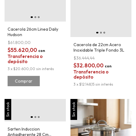
Cacerola 26cm Linea Daily
Hudson
$61.800,00
Cacerola de 22cm Acero
$55.620,00
Inoxidable Triple Fondo 3L
con
Transferencia o
$36.444,44
depósito
$32.800,00
con
3
x
$20.600,00
sin interés
Transferencia o
depósito
3
x
$12.148,15
sin interés
Sin stock
Sin stock
Sarten Induccion
Antiadherente 28 Cm