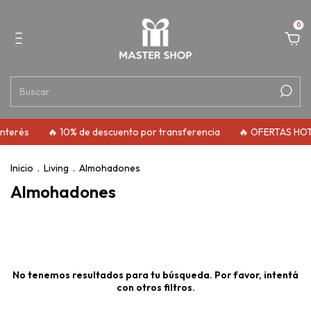
0
interés
🔥 10% de descuento por transferencia
🔥 OFERTAS HO
Inicio
.
Living
.
Almohadones
Almohadones
No tenemos resultados para tu búsqueda. Por favor, intentá
con otros filtros.