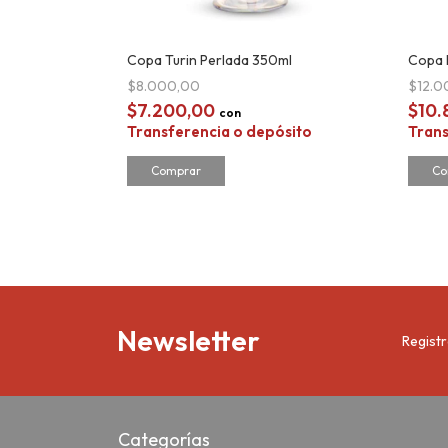
orada Rombos
Copa Turin Perlada 350ml
Copa 
$8.000,00
$12.
$7.200,00
$10
con
Transferencia o depósito
Trans
sito
Newsletter
Registr
Categorías