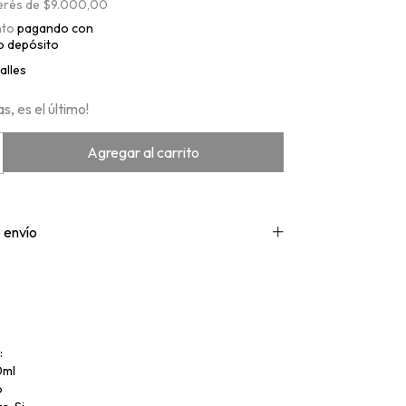
terés de
$9.000,00
nto
pagando con
o depósito
alles
s, es el último!
 envío
:
0ml
o