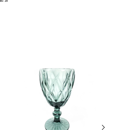
s: Si