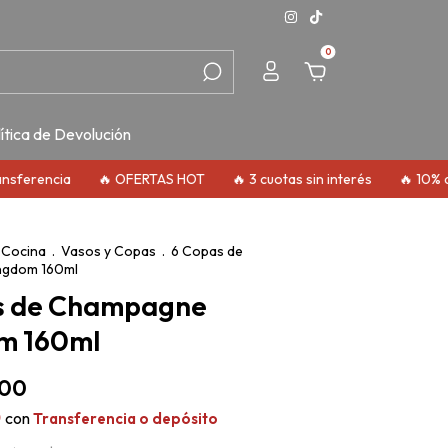
0
ítica de Devolución
rencia
🔥 OFERTAS HOT
🔥 3 cuotas sin interés
🔥 10% de de
 Cocina
.
Vasos y Copas
.
6 Copas de
ngdom 160ml
s de Champagne
m 160ml
,00
0
con
Transferencia o depósito