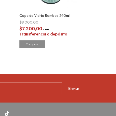
Copa de Vidrio Rombos 240ml
Copa De Cham
$8.000,00
$4.500,00
$7.200,00
$4.050,00
con
Transferencia o depósito
Transferenc