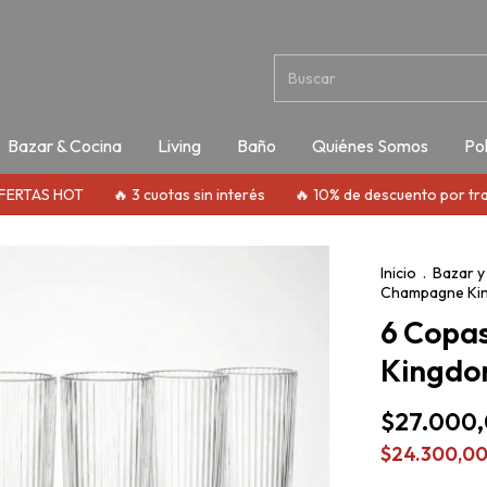
Bazar & Cocina
Living
Baño
Quiénes Somos
Pol
AS HOT
🔥 3 cuotas sin interés
🔥 10% de descuento por transfe
Inicio
.
Bazar y
Champagne Ki
6 Copa
Kingdo
$27.000
$24.300,0