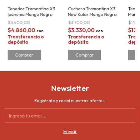
Tenedor Tramontina X3
Cuchara Tramontina X3
Tened
Ipanema Mango Negro
New Kolor Mango Negro
Mang
$5.400,00
$3.700,00
$14.
$4.860,00
$3.330,00
$12
con
con
Transferencia o
Transferencia o
Tran
depósito
depósito
depó
Newsletter
Registrate y recibí nuestras ofertas.