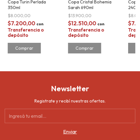
Copa Turin Perlada
Copa Cristal Bohemia
Copa 
350ml
Sarah 690ml
240m
$8.000,00
$13.900,00
$8.0
$7.200,00
$12.510,00
$7.
con
con
Transferencia o
Transferencia o
Tran
depósito
depósito
depó
Newsletter
Registrate y recibí nuestras ofertas.